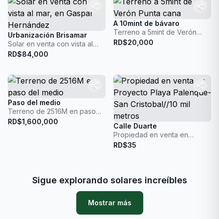
A 10mint de bávaro
Terreno a 5mint de Verón
Urbanización Brisamar
Punta cana
RD$
20,000
Solar en venta con vista al
mar, en Gaspar Hernández
RD$
84,000
Paso del medio
Terreno de 2516M en paso
del medio
RD$
1,600,000
Calle Duarte
Propiedad en venta en
Proyecto Playa Palenque-San
RD$
35
Cristobal//10 mil metros
Sigue explorando solares increíbles
Mostrar más