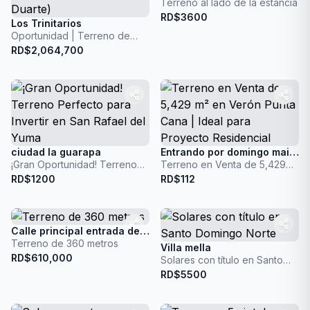
Terreno al lado de la estancia
RD$
3600
Los Trinitarios
Oportunidad | Terreno de
45,881 m² en Pedro Brand
RD$
2,064,700
(Km. 25 Carretera Duarte)
ciudad la guarapa
Entrando por domingo maiz calle del hospital publico a uno 500 metros detrás. Por la avenida Barcelo a unos 900 metros. Entrando por mTeirosa.
¡Gran Oportunidad! Terreno
Terreno en Venta de 5,429
Perfecto para Invertir en San
m² en Verón Punta Cana |
RD$
1200
RD$
112
Rafael del Yuma
Ideal para Proyecto
Residencial
Calle principal entrada de hato nuevo, después de la bomba, residencial brugal
Terreno de 360 metros
Villa mella
RD$
610,000
Solares con título en Santo
Domingo Norte
RD$
5500