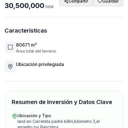
Compartir
Guardar
30,500,000
total
Características
80671
m²
Área total del terreno
Ubicación privilegiada
Resumen de Inversión y Datos Clave
Ubicación y Tipo
land
en
Carreteta padre billini,kilometro 3,el
angelito,los Ranchitos